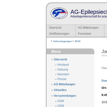
AG-Epilepsiech
Arbeitsgemeinschaft für prä
Übersicht
AG Mitteilungen
Zertifizierungen
Formulare
Jahrestagungen
2010
Ja
Menü
Übersicht
Vorstand
Hau
Satzung
Spenden
Presse
Dow
AG Mitteilungen
Ort:
Aktuelles
9:4
Versammlungen
2008
10:0
2009