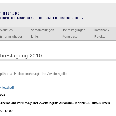
irurgie
chirurgische Diagnostik und operative Epilepsietherapie e.V.
Aktuelles
Versammlungen
Jahrestagungen
Datenbank
Ehrenmitglieder
Links
Kongresse
Projekte
hrestagung 2010
ptthema: Epilepsiechirurgische Zweiteingriffe
nload pdf
Zeit
5
Thema am Vormittag: Der Zweiteingriff: Auswahl - Technik - Risiko -Nutzen
0 - 13:00