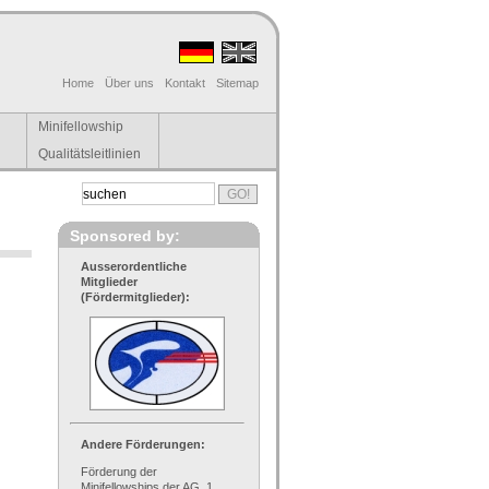
Home
Über uns
Kontakt
Sitemap
Minifellowship
Qualitätsleitlinien
Sponsored by:
Ausserordentliche
Mitglieder
(Fördermitglieder):
Andere Förderungen:
Förderung der
Minifellowships der AG, 1.