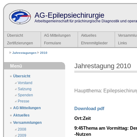
AG-Epilepsiechirurgie
Arbeitsgemeinschaft für prächirurgische Diagnostik und operat
Übersicht
AG Mitteilungen
Aktuelles
Versammlu
Zertifizierungen
Formulare
Ehrenmitglieder
Links
Jahrestagungen
2010
Jahrestagung 2010
Menü
Übersicht
Vorstand
Satzung
Hauptthema: Epilepsiechirurg
Spenden
Presse
Download pdf
AG Mitteilungen
Aktuelles
Ort:
Zeit
Versammlungen
9:45
Thema am Vormittag: Der 
2008
-Nutzen
2009