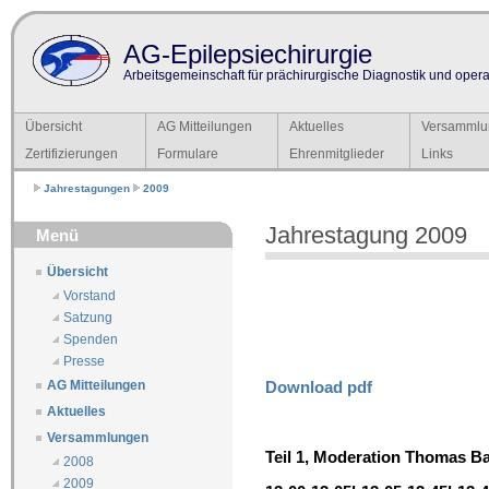
AG-Epilepsiechirurgie
Arbeitsgemeinschaft für prächirurgische Diagnostik und operat
Übersicht
AG Mitteilungen
Aktuelles
Versammlu
Zertifizierungen
Formulare
Ehrenmitglieder
Links
Jahrestagungen
2009
Jahrestagung 2009
Menü
Übersicht
Vorstand
Satzung
Spenden
Presse
Download pdf
AG Mitteilungen
Aktuelles
Versammlungen
Teil 1, Moderation Thomas Ba
2008
2009