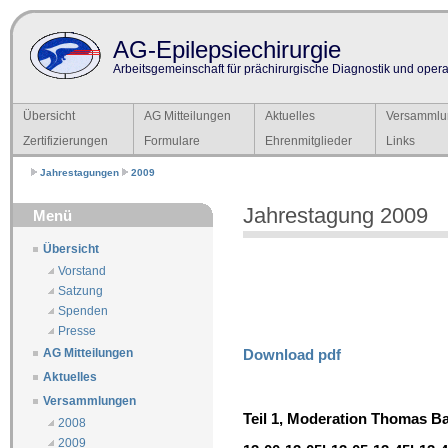
AG-Epilepsiechirurgie
Arbeitsgemeinschaft für prächirurgische Diagnostik und operat
Übersicht
AG Mitteilungen
Aktuelles
Versammlu
Zertifizierungen
Formulare
Ehrenmitglieder
Links
Jahrestagungen
2009
Jahrestagung 2009
Menü
Übersicht
Vorstand
Satzung
Spenden
Presse
Download pdf
AG Mitteilungen
Aktuelles
Versammlungen
Teil 1, Moderation Thomas Ba
2008
2009