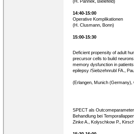
(H. Pannek, Bielefeld)
14:40-15:00
Operative Komplikationen
(H. Clusmann, Bonn)
15:00-15:30
Deficient propensity of adult 
precursor cells to build neurons
memory dysfunction in patients
epilepsy /Siebzehnrubl FA., Pau
(Erlangen, Munich (Germany), 
SPECT als Outcomeparameter n
Behandlung bei Temporallappene
Zinke A., Kolyschkow P., Kirsc
15:30-16:00