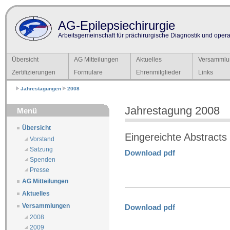
AG-Epilepsiechirurgie
Arbeitsgemeinschaft für prächirurgische Diagnostik und operat
Übersicht
AG Mitteilungen
Aktuelles
Versammlu
Zertifizierungen
Formulare
Ehrenmitglieder
Links
Jahrestagungen
2008
Jahrestagung 2008
Menü
Übersicht
Eingereichte Abstracts
Vorstand
Satzung
Download pdf
Spenden
Presse
AG Mitteilungen
Aktuelles
Versammlungen
Download pdf
2008
2009