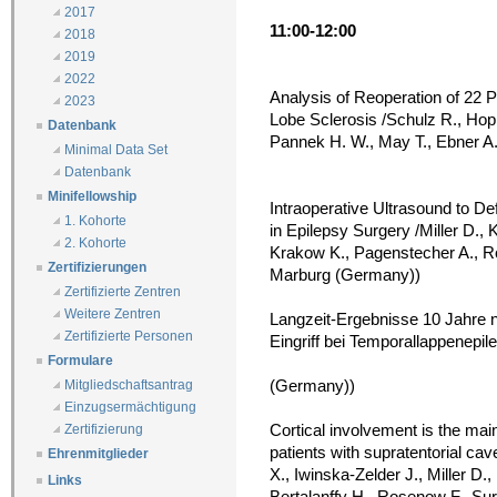
2017
11:00-12:00
2018
2019
2022
Analysis of Reoperation of 22 P
2023
Lobe Sclerosis /Schulz R., Ho
Datenbank
Pannek H. W., May T., Ebner A.
Minimal Data Set
Datenbank
Minifellowship
Intraoperative Ultrasound to De
1. Kohorte
in Epilepsy Surgery /Miller D.,
2. Kohorte
Krakow K., Pagenstecher A., Ro
Zertifizierungen
Marburg (Germany))
Zertifizierte Zentren
Weitere Zentren
Langzeit-Ergebnisse 10 Jahre 
Zertifizierte Personen
Eingriff bei Temporallappenepil
Formulare
(Germany))
Mitgliedschaftsantrag
Einzugsermächtigung
Cortical involvement is the main 
Zertifizierung
patients with supratentorial c
Ehrenmitglieder
X., Iwinska-Zelder J., Miller D
Links
Bertalanffy H., Rosenow F., S