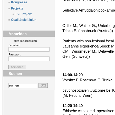
Kongresse
Projekte
Selektive Amygdalohippokampe
TSC Projekt
Qualitätsleitlinien
Ortler M., Walser G., Unterberge
Trinka E. (Innsbruck (Austria))
Anmelden
Patients with non-lesional focal
Mitgliederbereich
Benutzer:
Lausanne experience/Seeck M., 
CM., Wissmeyer M., Delavelle J
Passwort:
Genf (Schweiz))
Suchen
14:00-14:20
Vorsitz: F. Rosenow, E. Trinka
psychosozialen Outcome bei K
(M. Feucht, Wien)
14:20-14:40
Ethische Aspekte d. operativen 