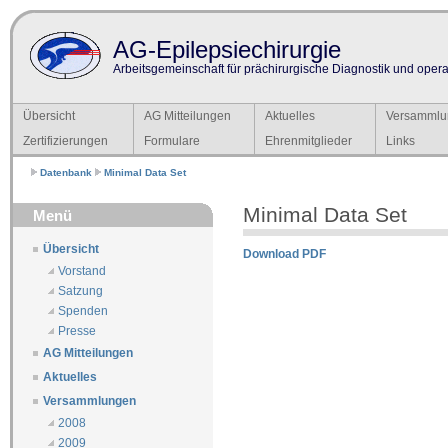
AG-Epilepsiechirurgie
Arbeitsgemeinschaft für prächirurgische Diagnostik und operat
Übersicht
AG Mitteilungen
Aktuelles
Versammlu
Zertifizierungen
Formulare
Ehrenmitglieder
Links
Datenbank
Minimal Data Set
Minimal Data Set
Menü
Übersicht
Download PDF
Vorstand
Satzung
Spenden
Presse
AG Mitteilungen
Aktuelles
Versammlungen
2008
2009