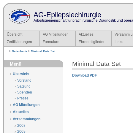
AG-Epilepsiechirurgie
Arbeitsgemeinschaft für prächirurgische Diagnostik und operat
Übersicht
AG Mitteilungen
Aktuelles
Versammlu
Zertifizierungen
Formulare
Ehrenmitglieder
Links
Datenbank
Minimal Data Set
Minimal Data Set
Menü
Übersicht
Download PDF
Vorstand
Satzung
Spenden
Presse
AG Mitteilungen
Aktuelles
Versammlungen
2008
2009