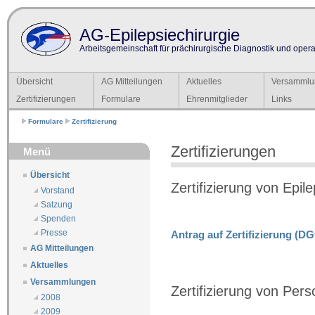
AG-Epilepsiechirurgie
Arbeitsgemeinschaft für prächirurgische Diagnostik und operat
Übersicht
AG Mitteilungen
Aktuelles
Versammlu
Zertifizierungen
Formulare
Ehrenmitglieder
Links
Formulare
Zertifizierung
Zertifizierungen
Menü
Übersicht
Zertifizierung von Epil
Vorstand
Satzung
Spenden
Presse
Antrag auf Zertifizierung (DG
AG Mitteilungen
Aktuelles
Versammlungen
Zertifizierung von Per
2008
2009