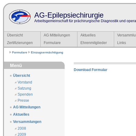
AG-Epilepsiechirurgie
Arbeitsgemeinschaft für prächirurgische Diagnostik und operat
Übersicht
AG Mitteilungen
Aktuelles
Versammlu
Zertifizierungen
Formulare
Ehrenmitglieder
Links
Formulare
Einzugsermächtigung
Menü
Download Formular
Übersicht
Vorstand
Satzung
Spenden
Presse
AG Mitteilungen
Aktuelles
Versammlungen
2008
2009