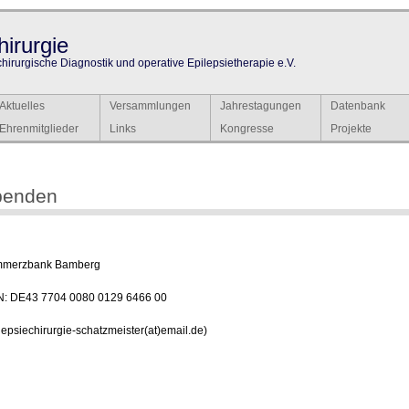
irurgie
chirurgische Diagnostik und operative Epilepsietherapie e.V.
Aktuelles
Versammlungen
Jahrestagungen
Datenbank
Ehrenmitglieder
Links
Kongresse
Projekte
penden
merzbank Bamberg
N: DE43 7704 0080 0129 6466 00
lepsiechirurgie-schatzmeister(at)email.de
)