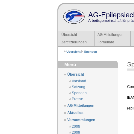
AG-Epilepsiech
Arbeitsgemeinschaft für prä
Übersicht
AG Mitteilungen
Zertifizierungen
Formulare
Übersicht
Spenden
S
Menü
Übersicht
Vorstand
Com
Satzung
Spenden
IBA
Presse
AG Mitteilungen
(
epi
Aktuelles
Versammlungen
2008
2009