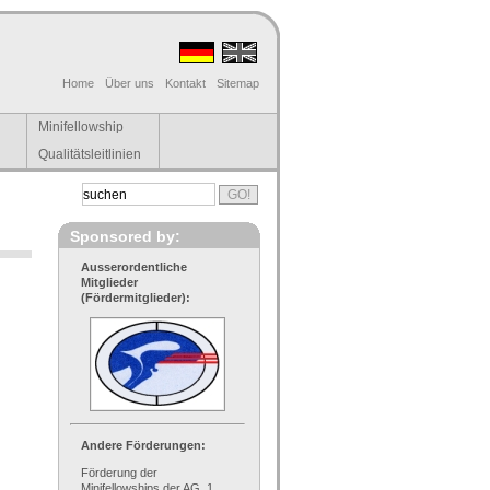
Home
Über uns
Kontakt
Sitemap
Minifellowship
Qualitätsleitlinien
Sponsored by:
Ausserordentliche
Mitglieder
(Fördermitglieder):
Andere Förderungen:
Förderung der
Minifellowships der AG, 1.