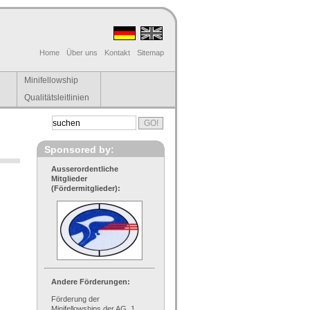
Home
Über uns
Kontakt
Sitemap
Minifellowship
Qualitätsleitlinien
Sponsored by:
Ausserordentliche
Mitglieder
(Fördermitglieder):
Andere Förderungen:
Förderung der
Minifellowships der AG, 1.