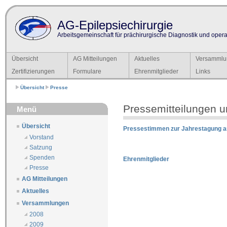
AG-Epilepsiechirurgie
Arbeitsgemeinschaft für prächirurgische Diagnostik und operat
Übersicht
AG Mitteilungen
Aktuelles
Versammlu
Zertifizierungen
Formulare
Ehrenmitglieder
Links
Übersicht
Presse
Pressemitteilungen un
Menü
Übersicht
Pressestimmen zur Jahrestagung a
Vorstand
Satzung
Spenden
Ehrenmitglieder
Presse
AG Mitteilungen
Aktuelles
Versammlungen
2008
2009