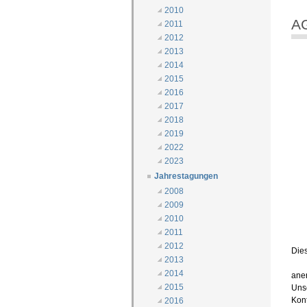
2010
AG
2011
2012
2013
2014
2015
2016
2017
2018
2019
2022
2023
Jahrestagungen
2008
2009
2010
2011
2012
Dies
2013
2014
ane
2015
Uns
Kont
2016