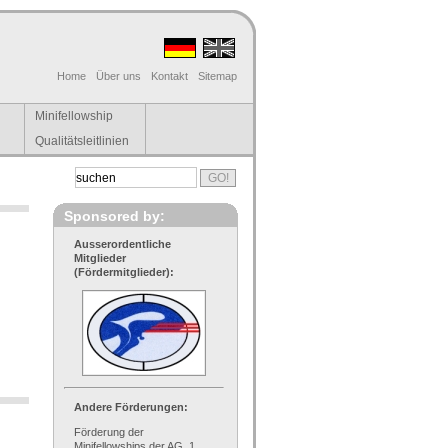
Home
Über uns
Kontakt
Sitemap
Minifellowship
Qualitätsleitlinien
Sponsored by:
Ausserordentliche
Mitglieder
(Fördermitglieder):
Andere Förderungen:
Förderung der
Minifellowships der AG, 1.