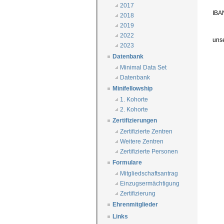
2017
IBA
2018
2019
2022
uns
2023
Datenbank
Minimal Data Set
Datenbank
Minifellowship
1. Kohorte
2. Kohorte
Zertifizierungen
Zertifizierte Zentren
Weitere Zentren
Zertifizierte Personen
Formulare
Mitgliedschaftsantrag
Einzugsermächtigung
Zertifizierung
Ehrenmitglieder
Links