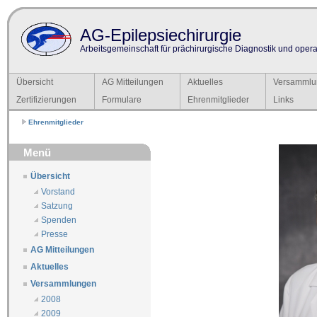
AG-Epilepsiechirurgie
Arbeitsgemeinschaft für prächirurgische Diagnostik und operat
Übersicht
AG Mitteilungen
Aktuelles
Versammlu
Zertifizierungen
Formulare
Ehrenmitglieder
Links
Ehrenmitglieder
Menü
Übersicht
Vorstand
Satzung
Spenden
Presse
AG Mitteilungen
Aktuelles
Versammlungen
2008
2009