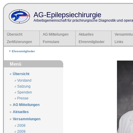
AG-Epilepsiechirurgie
Arbeitsgemeinschaft für prächirurgische Diagnostik und operat
Übersicht
AG Mitteilungen
Aktuelles
Versammlu
Zertifizierungen
Formulare
Ehrenmitglieder
Links
Ehrenmitglieder
Menü
Übersicht
Vorstand
Satzung
Spenden
Presse
AG Mitteilungen
Aktuelles
Versammlungen
2008
2009