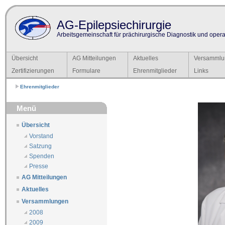
AG-Epilepsiechirurgie
Arbeitsgemeinschaft für prächirurgische Diagnostik und operat
Übersicht
AG Mitteilungen
Aktuelles
Versammlu
Zertifizierungen
Formulare
Ehrenmitglieder
Links
Ehrenmitglieder
Menü
Übersicht
Vorstand
Satzung
Spenden
Presse
AG Mitteilungen
Aktuelles
Versammlungen
2008
2009