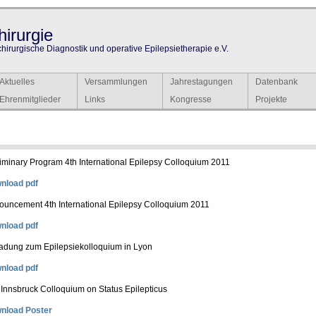
irurgie
chirurgische Diagnostik und operative Epilepsietherapie e.V.
Aktuelles
Versammlungen
Jahrestagungen
Datenbank
Ehrenmitglieder
Links
Kongresse
Projekte
iminary Program 4th International Epilepsy Colloquium 2011
nload pdf
ouncement 4th International Epilepsy Colloquium 2011
nload pdf
ladung zum Epilepsiekolloquium in Lyon
nload pdf
Innsbruck Colloquium on Status Epilepticus
nload Poster