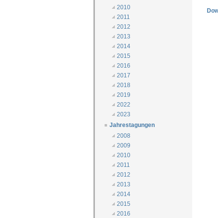
2010
Dow
2011
2012
2013
2014
2015
2016
2017
2018
2019
2022
2023
Jahrestagungen
2008
2009
2010
2011
2012
2013
2014
2015
2016