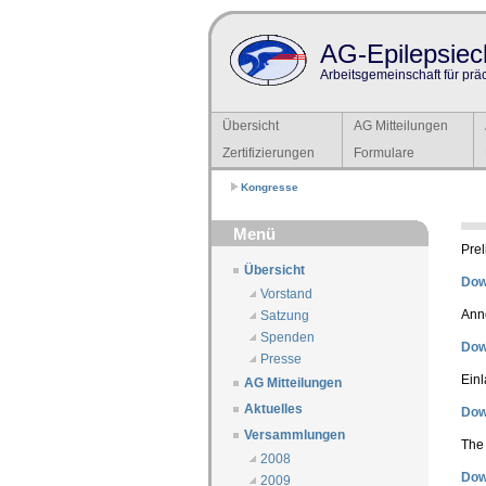
AG-Epilepsiech
Arbeitsgemeinschaft für prä
Übersicht
AG Mitteilungen
Zertifizierungen
Formulare
Kongresse
Menü
Prel
Übersicht
Dow
Vorstand
Ann
Satzung
Spenden
Dow
Presse
Ein
AG Mitteilungen
Aktuelles
Dow
Versammlungen
The 
2008
Dow
2009