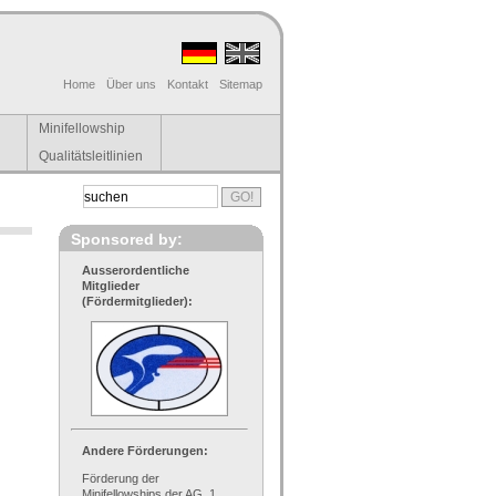
Home
Über uns
Kontakt
Sitemap
Minifellowship
Qualitätsleitlinien
Sponsored by:
Ausserordentliche
Mitglieder
(Fördermitglieder):
Andere Förderungen:
Förderung der
Minifellowships der AG, 1.