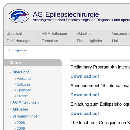
AG-Epilepsiechirurgie
Arbeitsgemeinschaft für prächirurgische Diagnostik und operat
Übersicht
AG Mitteilungen
Aktuelles
Versammlu
Zertifizierungen
Formulare
Ehrenmitglieder
Links
Kongresse
Menü
Preliminary Program 4th Intern
Übersicht
Download pdf
Vorstand
Satzung
Announcement 4th Internationa
Spenden
Download pdf
Presse
AG Mitteilungen
Einladung zum Epilepsiekolloqu
Aktuelles
Download pdf
Versammlungen
The Innsbruck Colloquium on St
2008
2009