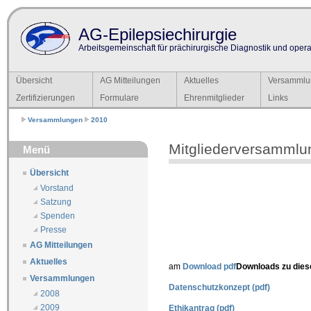
AG-Epilepsiechirurgie
Arbeitsgemeinschaft für prächirurgische Diagnostik und operat
Übersicht
AG Mitteilungen
Aktuelles
Versammlu
Zertifizierungen
Formulare
Ehrenmitglieder
Links
Versammlungen
2010
Mitgliederversammlu
Menü
Übersicht
Vorstand
Satzung
Spenden
Presse
AG Mitteilungen
Aktuelles
am
Download pdf
Downloads zu die
Versammlungen
Datenschutzkonzept (pdf)
2008
2009
Ethikantrag (pdf)