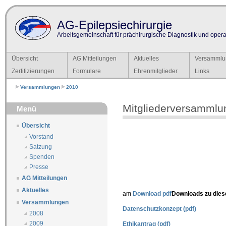
AG-Epilepsiechirurgie
Arbeitsgemeinschaft für prächirurgische Diagnostik und operat
Übersicht
AG Mitteilungen
Aktuelles
Versammlu
Zertifizierungen
Formulare
Ehrenmitglieder
Links
Versammlungen
2010
Mitgliederversammlu
Menü
Übersicht
Vorstand
Satzung
Spenden
Presse
AG Mitteilungen
Aktuelles
am
Download pdf
Downloads zu die
Versammlungen
Datenschutzkonzept (pdf)
2008
2009
Ethikantrag (pdf)