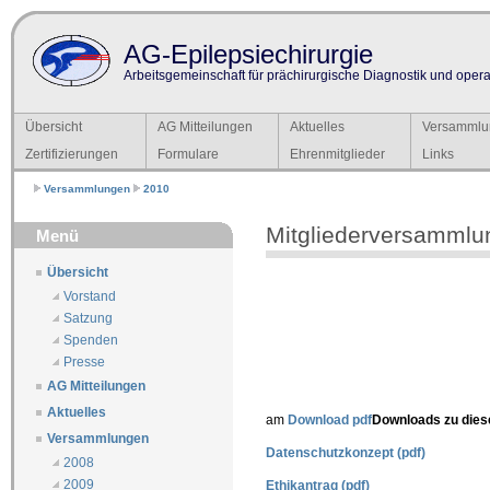
AG-Epilepsiechirurgie
Arbeitsgemeinschaft für prächirurgische Diagnostik und operat
Übersicht
AG Mitteilungen
Aktuelles
Versammlu
Zertifizierungen
Formulare
Ehrenmitglieder
Links
Versammlungen
2010
Mitgliederversammlu
Menü
Übersicht
Vorstand
Satzung
Spenden
Presse
AG Mitteilungen
Aktuelles
am
Download pdf
Downloads zu die
Versammlungen
Datenschutzkonzept (pdf)
2008
2009
Ethikantrag (pdf)