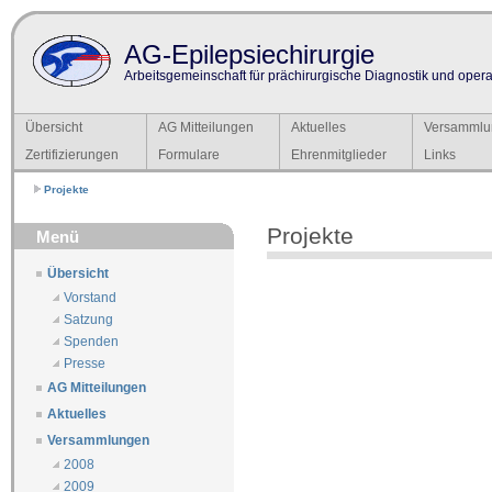
AG-Epilepsiechirurgie
Arbeitsgemeinschaft für prächirurgische Diagnostik und operat
Übersicht
AG Mitteilungen
Aktuelles
Versammlu
Zertifizierungen
Formulare
Ehrenmitglieder
Links
Projekte
Projekte
Menü
Übersicht
Vorstand
Satzung
Spenden
Presse
AG Mitteilungen
Aktuelles
Versammlungen
2008
2009