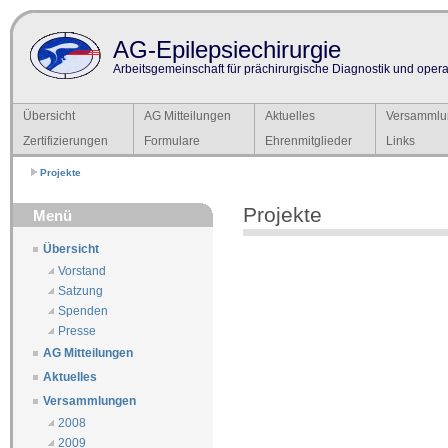
AG-Epilepsiechirurgie
Arbeitsgemeinschaft für prächirurgische Diagnostik und operat
Übersicht
AG Mitteilungen
Aktuelles
Versammlu
Zertifizierungen
Formulare
Ehrenmitglieder
Links
Projekte
Projekte
Menü
Übersicht
Vorstand
Satzung
Spenden
Presse
AG Mitteilungen
Aktuelles
Versammlungen
2008
2009