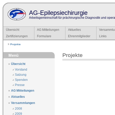
AG-Epilepsiechirurgie
Arbeitsgemeinschaft für prächirurgische Diagnostik und operat
Übersicht
AG Mitteilungen
Aktuelles
Versammlu
Zertifizierungen
Formulare
Ehrenmitglieder
Links
Projekte
Projekte
Menü
Übersicht
Vorstand
Satzung
Spenden
Presse
AG Mitteilungen
Aktuelles
Versammlungen
2008
2009