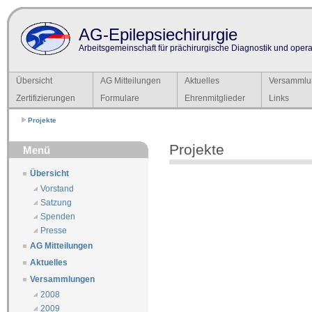
AG-Epilepsiechirurgie
Arbeitsgemeinschaft für prächirurgische Diagnostik und operat
Übersicht
AG Mitteilungen
Aktuelles
Versammlu
Zertifizierungen
Formulare
Ehrenmitglieder
Links
Projekte
Projekte
Menü
Übersicht
Vorstand
Satzung
Spenden
Presse
AG Mitteilungen
Aktuelles
Versammlungen
2008
2009