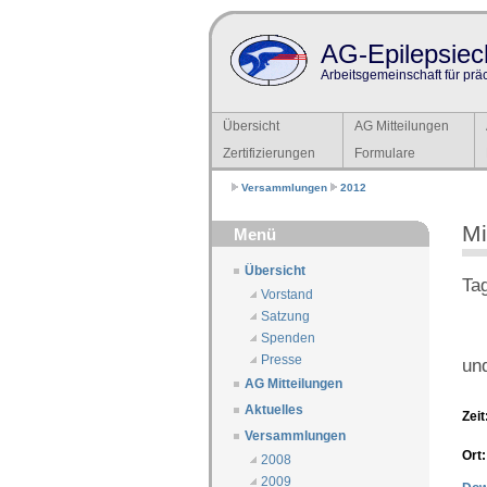
AG-Epilepsiech
Arbeitsgemeinschaft für prä
Übersicht
AG Mitteilungen
Zertifizierungen
Formulare
Versammlungen
2012
Mi
Menü
Übersicht
Ta
Vorstand
Satzung
Spenden
Presse
und
AG Mitteilungen
Aktuelles
Zeit
Versammlungen
Ort:
2008
2009