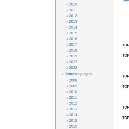
Dow
2010
2011
2012
2013
2014
2015
2016
2017
TOP 
2018
TOP 
2019
2022
2023
Jahrestagungen
TOP
2008
2009
TOP 
2010
2011
2012
TOP
2013
2014
TOP
2015
2016