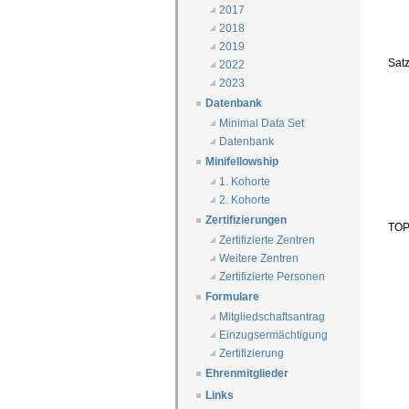
2017
2018
2019
Satz
2022
2023
Datenbank
Minimal Data Set
Datenbank
Minifellowship
1. Kohorte
2. Kohorte
Zertifizierungen
TOP
Zertifizierte Zentren
Weitere Zentren
Zertifizierte Personen
Formulare
Mitgliedschaftsantrag
Einzugsermächtigung
Zertifizierung
Ehrenmitglieder
Links