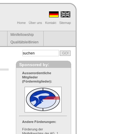
Home
Über uns
Kontakt
Sitemap
Minifellowship
Qualitätsleitlinien
Sponsored by:
Ausserordentliche
Mitglieder
(Fördermitglieder):
Andere Förderungen:
Förderung der
Minifellowships der AG, 1.