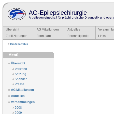
AG-Epilepsiechirurgie
Arbeitsgemeinschaft für prächirurgische Diagnostik und operat
Übersicht
AG Mitteilungen
Aktuelles
Versammlu
Zertifizierungen
Formulare
Ehrenmitglieder
Links
Minifellowship
Menü
Übersicht
Vorstand
Satzung
Spenden
Presse
AG Mitteilungen
Aktuelles
Versammlungen
2008
2009