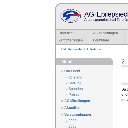
AG-Epilepsiech
Arbeitsgemeinschaft für prä
Übersicht
AG Mitteilungen
Zertifizierungen
Formulare
Minifellowship
2. Kohorte
2.
Menü
Übersicht
Vorstand
Satzung
Spenden
Da d
erfo
Presse
der 
AG Mitteilungen
Aktuelles
Versammlungen
2008
2009