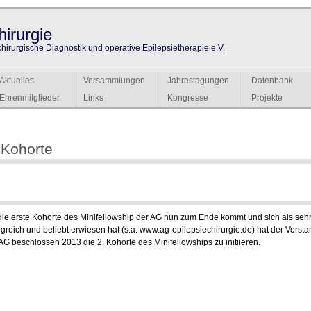
irurgie
chirurgische Diagnostik und operative Epilepsietherapie e.V.
Aktuelles
Versammlungen
Jahrestagungen
Datenbank
Ehrenmitglieder
Links
Kongresse
Projekte
 Kohorte
ie erste Kohorte des Minifellowship der AG nun zum Ende kommt und sich als seh
lgreich und beliebt erwiesen hat (s.a. www.ag-epilepsiechirurgie.de) hat der Vorst
AG beschlossen 2013 die 2. Kohorte des Minifellowships zu initiieren.