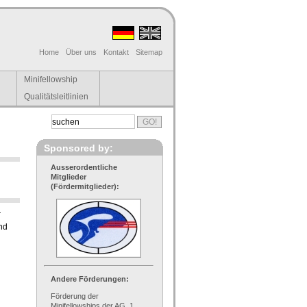
Home
Über uns
Kontakt
Sitemap
Minifellowship
Qualitätsleitlinien
Sponsored by:
Ausserordentliche
Mitglieder
(Fördermitglieder):
r
and
Andere Förderungen:
Förderung der
Minifellowships der AG, 1.