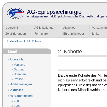
AG-Epilepsiechirurgie
Arbeitsgemeinschaft für prächirurgische Diagnostik und operat
Übersicht
AG Mitteilungen
Aktuelles
Versammlu
Zertifizierungen
Formulare
Ehrenmitglieder
Links
Minifellowship
2. Kohorte
2. Kohorte
Menü
Übersicht
Vorstand
Satzung
Spenden
Da die erste Kohorte des Mini
Presse
sich als sehr erfolgreich und be
AG Mitteilungen
epilepsiechirurgie.de) hat der 
Kohorte des Minifellowships zu i
Aktuelles
Versammlungen
2008
2009