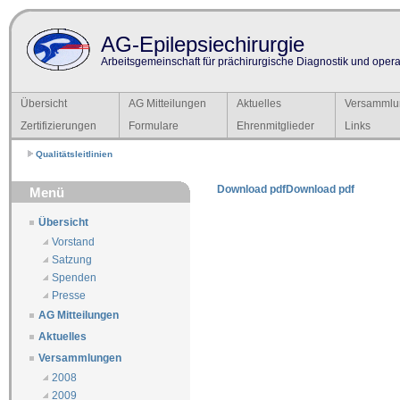
AG-Epilepsiechirurgie
Arbeitsgemeinschaft für prächirurgische Diagnostik und operat
Übersicht
AG Mitteilungen
Aktuelles
Versammlu
Zertifizierungen
Formulare
Ehrenmitglieder
Links
Qualitätsleitlinien
Download pdf
Download pdf
Menü
Übersicht
Vorstand
Satzung
Spenden
Presse
AG Mitteilungen
Aktuelles
Versammlungen
2008
2009