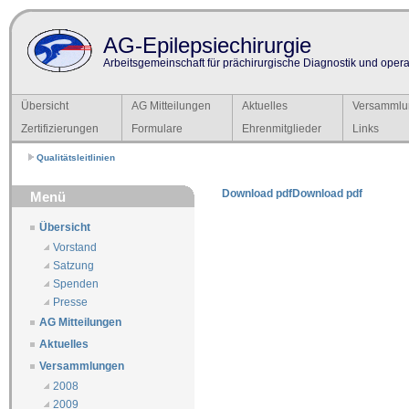
AG-Epilepsiechirurgie
Arbeitsgemeinschaft für prächirurgische Diagnostik und operat
Übersicht
AG Mitteilungen
Aktuelles
Versammlu
Zertifizierungen
Formulare
Ehrenmitglieder
Links
Qualitätsleitlinien
Download pdf
Download pdf
Menü
Übersicht
Vorstand
Satzung
Spenden
Presse
AG Mitteilungen
Aktuelles
Versammlungen
2008
2009