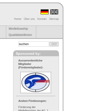
Home
Über uns
Kontakt
Sitemap
Minifellowship
Qualitätsleitlinien
Sponsored by:
Ausserordentliche
Mitglieder
(Fördermitglieder):
Andere Förderungen:
Förderung der
Minifellowships der AG, 1.