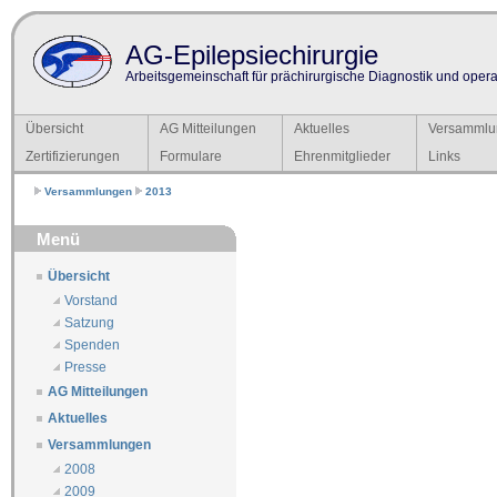
AG-Epilepsiechirurgie
Arbeitsgemeinschaft für prächirurgische Diagnostik und operat
Übersicht
AG Mitteilungen
Aktuelles
Versammlu
Zertifizierungen
Formulare
Ehrenmitglieder
Links
Versammlungen
2013
Menü
Übersicht
Vorstand
Satzung
Spenden
Presse
AG Mitteilungen
Aktuelles
Versammlungen
2008
2009