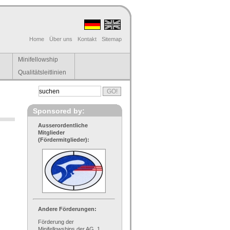
Home
Über uns
Kontakt
Sitemap
Minifellowship
Qualitätsleitlinien
Sponsored by:
Ausserordentliche
Mitglieder
(Fördermitglieder):
Andere Förderungen:
Förderung der
Minifellowships der AG, 1.