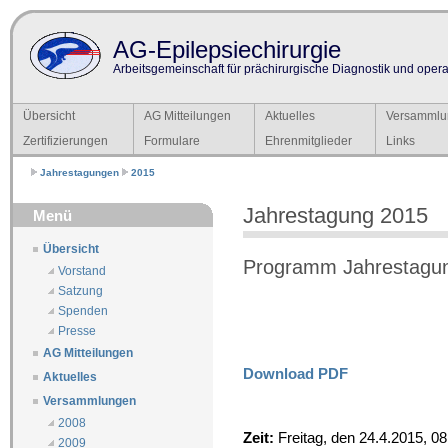
AG-Epilepsiechirurgie
Arbeitsgemeinschaft für prächirurgische Diagnostik und operat
Übersicht
AG Mitteilungen
Aktuelles
Versammlu
Zertifizierungen
Formulare
Ehrenmitglieder
Links
Jahrestagungen
2015
Jahrestagung 2015
Menü
Übersicht
Programm Jahrestagung
Vorstand
Satzung
Spenden
Presse
AG Mitteilungen
Download PDF
Aktuelles
Versammlungen
2008
Zeit:
Freitag, den 24.4.2015, 08
2009