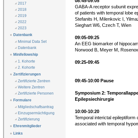
08:45-09:05
2017
GABA-A receptor subunit express
2018
of patients with temporal lobe e
2019
Stefanits H, Milenkovic I, Yil
2022
Sieghart W6, Czech T, Wien
2023
Datenbank
09:05-09:25
Minimal Data Set
An EEG biomarker of hippocampa
Datenbank
Norwood B, Meyer M, Rosenow 
Minifellowship
1. Kohorte
09:25-09:45
2. Kohorte
Zertifizierungen
09:45-10:00 Pause
Zertifizierte Zentren
Weitere Zentren
Symposium 2: Temporallappen
Zertifizierte Personen
Epilepsiechirurgie
Formulare
Mitgliedschaftsantrag
10:00-10:20
Einzugsermächtigung
Temporal interictal epileptiform
Zertifizierung
associated with temporal hypo
Ehrenmitglieder
Links