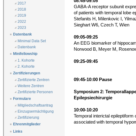
08:45-09:05
2017
GABA-A receptor subunit express
2018
of patients with temporal lobe e
2019
Stefanits H, Milenkovic I, Yil
2022
Sieghart W6, Czech T, Wien
2023
Datenbank
09:05-09:25
Minimal Data Set
An EEG biomarker of hippocampa
Datenbank
Norwood B, Meyer M, Rosenow 
Minifellowship
1. Kohorte
09:25-09:45
2. Kohorte
Zertifizierungen
09:45-10:00 Pause
Zertifizierte Zentren
Weitere Zentren
Symposium 2: Temporallappen
Zertifizierte Personen
Epilepsiechirurgie
Formulare
Mitgliedschaftsantrag
10:00-10:20
Einzugsermächtigung
Temporal interictal epileptiform
Zertifizierung
associated with temporal hypo
Ehrenmitglieder
Links