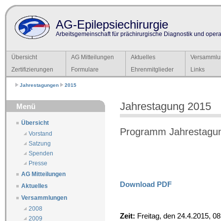
AG-Epilepsiechirurgie
Arbeitsgemeinschaft für prächirurgische Diagnostik und operat
Übersicht
AG Mitteilungen
Aktuelles
Versammlu
Zertifizierungen
Formulare
Ehrenmitglieder
Links
Jahrestagungen
2015
Jahrestagung 2015
Menü
Übersicht
Programm Jahrestagung
Vorstand
Satzung
Spenden
Presse
AG Mitteilungen
Download PDF
Aktuelles
Versammlungen
2008
Zeit:
Freitag, den 24.4.2015, 08
2009