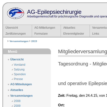
AG-Epilepsiechirurgie
Arbeitsgemeinschaft für prächirurgische Diagnostik und operat
Übersicht
AG Mitteilungen
Aktuelles
Versammlu
Zertifizierungen
Formulare
Ehrenmitglieder
Links
Versammlungen
2015
Mitgliederversamlun
Menü
Übersicht
Tagesordnung - Mitgli
Vorstand
Satzung
Spenden
Presse
und operative Epilepsi
AG Mitteilungen
Aktuelles
Zeit:
Freitag, den 24.4.15, von 
Versammlungen
2008
Ort:
2009