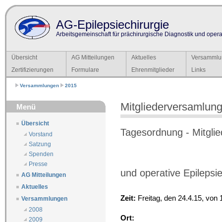
AG-Epilepsiechirurgie
Arbeitsgemeinschaft für prächirurgische Diagnostik und operat
Übersicht
AG Mitteilungen
Aktuelles
Versammlu
Zertifizierungen
Formulare
Ehrenmitglieder
Links
Versammlungen
2015
Mitgliederversamlun
Menü
Übersicht
Tagesordnung - Mitgli
Vorstand
Satzung
Spenden
Presse
und operative Epilepsi
AG Mitteilungen
Aktuelles
Zeit:
Freitag, den 24.4.15, von 
Versammlungen
2008
Ort:
2009