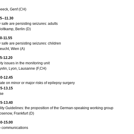
Seeck, Genf (CH)
5--11.30
safe are persisting seizures: adults
oltkamp, Berlin (D)
30-11.55
safe are persisting seizures: children
eucht, Wien (A)
55-12.20
ty issues in the monitoring unit
yvlin, Lyon, Lausanne (F,CH)
20-12.45
te on minor or major risks of epilepsy surgery
45-13.15
se
15-13.40
ity Guidelines: the proposition of the German-speaking working group
osenow, Frankfurt (D)
40-15.00
e communications