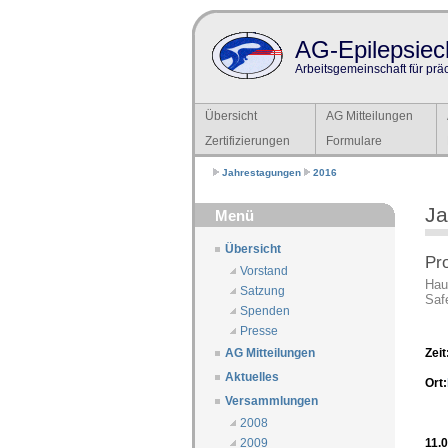
AG-Epilepsiech
Arbeitsgemeinschaft für prä
Übersicht
AG Mitteilungen
Zertifizierungen
Formulare
Jahrestagungen
2016
Ja
Menü
Übersicht
Pr
Vorstand
Hau
Satzung
Saf
Spenden
Presse
Zeit
AG Mitteilungen
Aktuelles
Ort:
Versammlungen
2008
11.
2009