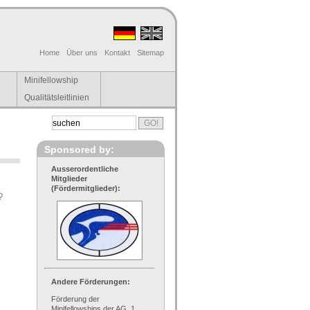
Home
Über uns
Kontakt
Sitemap
Minifellowship
Qualitätsleitlinien
Sponsored by:
Ausserordentliche
Mitglieder
(Fördermitglieder):
?
Andere Förderungen:
Förderung der
Minifellowships der AG, 1.