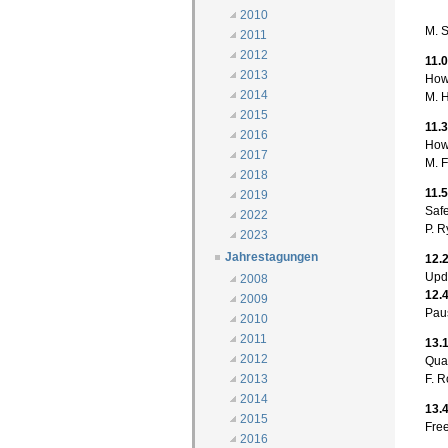
2010
M. 
2011
2012
11.0
2013
How 
2014
M. H
2015
11.
2016
How 
2017
M. F
2018
11.
2019
Safe
2022
P. R
2023
Jahrestagungen
12.
Upda
2008
12.
2009
Pau
2010
2011
13.
2012
Qual
F. R
2013
2014
13.
2015
Fre
2016