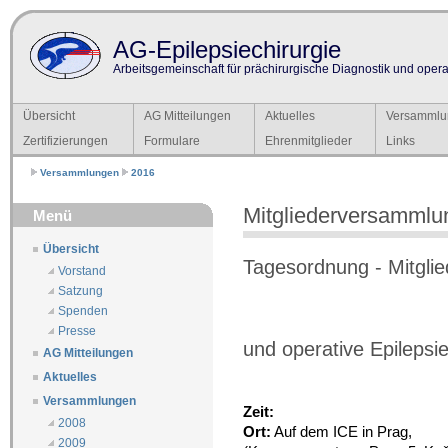
AG-Epilepsiechirurgie
Arbeitsgemeinschaft für prächirurgische Diagnostik und operat
Übersicht
AG Mitteilungen
Aktuelles
Versammlu
Zertifizierungen
Formulare
Ehrenmitglieder
Links
Versammlungen
2016
Mitgliederversammlu
Menü
Übersicht
Tagesordnung - Mitgli
Vorstand
Satzung
Spenden
Presse
und operative Epilepsi
AG Mitteilungen
Aktuelles
Versammlungen
Zeit:
2008
Ort:
Auf dem ICE in Prag,
2009