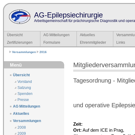
AG-Epilepsiechirurgie
Arbeitsgemeinschaft für prächirurgische Diagnostik und operat
Übersicht
AG Mitteilungen
Aktuelles
Versammlu
Zertifizierungen
Formulare
Ehrenmitglieder
Links
Versammlungen
2016
Mitgliederversammlu
Menü
Übersicht
Tagesordnung - Mitgli
Vorstand
Satzung
Spenden
Presse
und operative Epilepsi
AG Mitteilungen
Aktuelles
Versammlungen
Zeit:
2008
Ort:
Auf dem ICE in Prag,
2009