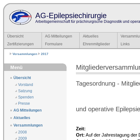
AG-Epilepsiechirurgie
Arbeitsgemeinschaft für prächirurgische Diagnostik und operat
Übersicht
AG Mitteilungen
Aktuelles
Versammlu
Zertifizierungen
Formulare
Ehrenmitglieder
Links
Versammlungen
2017
Mitgliederversammlu
Menü
Übersicht
Tagesordnung - Mitgli
Vorstand
Satzung
Spenden
Presse
und operative Epilepsi
AG Mitteilungen
Aktuelles
Versammlungen
Zeit:
2008
Ort:
Auf der Jahrestagung der 
2009