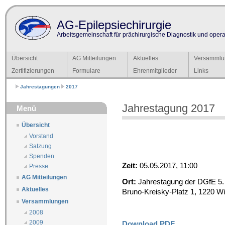
AG-Epilepsiechirurgie
Arbeitsgemeinschaft für prächirurgische Diagnostik und operat
Übersicht
AG Mitteilungen
Aktuelles
Versammlu
Zertifizierungen
Formulare
Ehrenmitglieder
Links
Jahrestagungen
2017
Jahrestagung 2017
Menü
Übersicht
Vorstand
Satzung
Spenden
Zeit:
05.05.2017, 11:00
Presse
AG Mitteilungen
Ort:
Jahrestagung der DGfE 5. M
Aktuelles
Bruno-Kreisky-Platz 1, 1220 W
Versammlungen
2008
2009
Download PDF