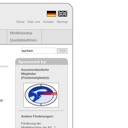
Home
Über uns
Kontakt
Sitemap
Minifellowship
Qualitätsleitlinien
Sponsored by:
Ausserordentliche
Mitglieder
(Fördermitglieder):
ky-
Andere Förderungen:
Förderung der
Minifellowships der AG, 1.