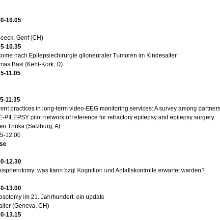
00-10.05
Seeck, Genf (CH)
05-10.35
ome nach Epilepsiechirurgie glioneuraler Tumoren im Kindesalter
mas Bast (Kehl-Kork, D)
35-11.05
05-11.35
ent practices in long-term video-EEG monitoring services: A survey among partners
E-PILEPSY pilot network of reference for refractory epilepsy and epilepsy surgery.
n Trinka (Salzburg, A)
35-12.00
se
00-12.30
spherotomy: was kann bzgl Kognition und Anfallskontrolle erwartet warden?
30-13.00
osotomy im 21. Jahrhundert: ein update
aller (Geneva, CH)
00-13.15