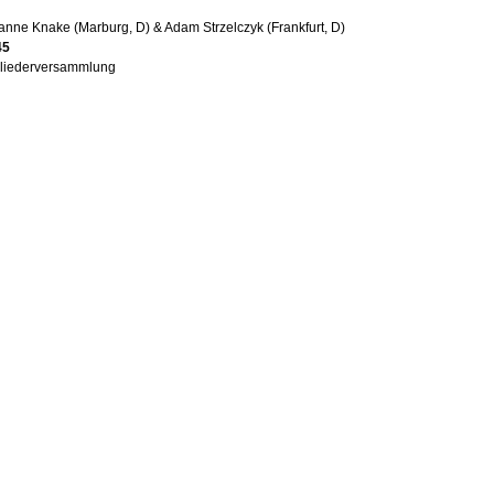
nne Knake (Marburg, D) & Adam Strzelczyk (Frankfurt, D)
45
gliederversammlung