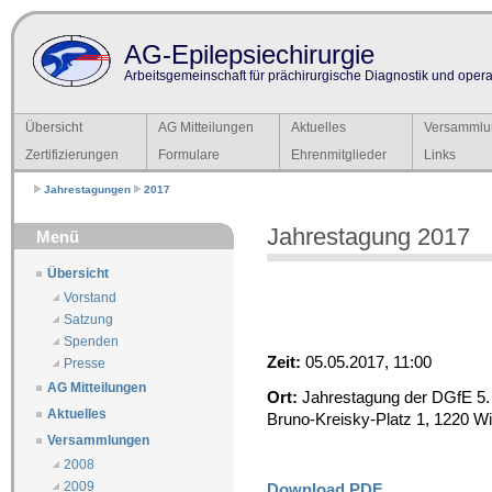
AG-Epilepsiechirurgie
Arbeitsgemeinschaft für prächirurgische Diagnostik und operat
Übersicht
AG Mitteilungen
Aktuelles
Versammlu
Zertifizierungen
Formulare
Ehrenmitglieder
Links
Jahrestagungen
2017
Jahrestagung 2017
Menü
Übersicht
Vorstand
Satzung
Spenden
Zeit:
05.05.2017, 11:00
Presse
AG Mitteilungen
Ort:
Jahrestagung der DGfE 5. M
Aktuelles
Bruno-Kreisky-Platz 1, 1220 W
Versammlungen
2008
2009
Download PDF