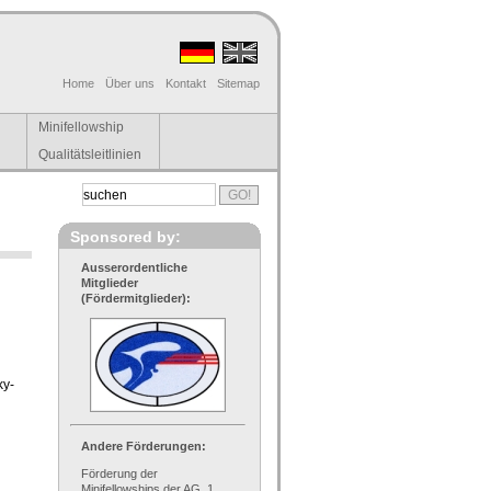
Home
Über uns
Kontakt
Sitemap
Minifellowship
Qualitätsleitlinien
Sponsored by:
Ausserordentliche
Mitglieder
(Fördermitglieder):
ky-
Andere Förderungen:
Förderung der
Minifellowships der AG, 1.