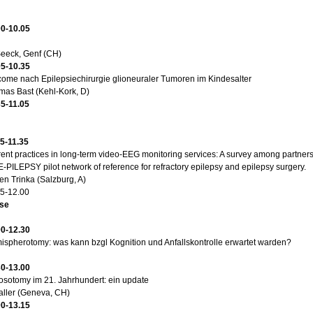
00-10.05
Seeck, Genf (CH)
05-10.35
ome nach Epilepsiechirurgie glioneuraler Tumoren im Kindesalter
mas Bast (Kehl-Kork, D)
35-11.05
05-11.35
ent practices in long-term video-EEG monitoring services: A survey among partners
E-PILEPSY pilot network of reference for refractory epilepsy and epilepsy surgery.
n Trinka (Salzburg, A)
35-12.00
se
00-12.30
spherotomy: was kann bzgl Kognition und Anfallskontrolle erwartet warden?
30-13.00
osotomy im 21. Jahrhundert: ein update
aller (Geneva, CH)
00-13.15