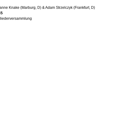
nne Knake (Marburg, D) & Adam Strzelczyk (Frankfurt, D)
45
gliederversammlung