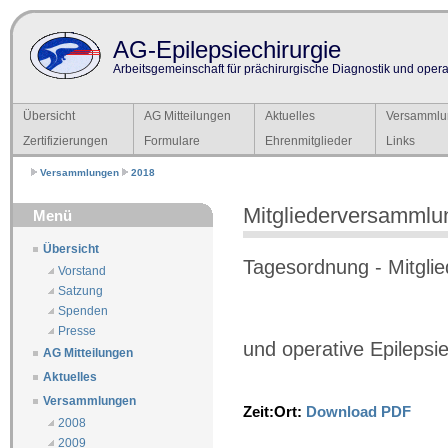
AG-Epilepsiechirurgie
Arbeitsgemeinschaft für prächirurgische Diagnostik und operat
Übersicht
AG Mitteilungen
Aktuelles
Versammlu
Zertifizierungen
Formulare
Ehrenmitglieder
Links
Versammlungen
2018
Mitgliederversammlu
Menü
Übersicht
Tagesordnung - Mitgli
Vorstand
Satzung
Spenden
Presse
und operative Epilepsi
AG Mitteilungen
Aktuelles
Versammlungen
Zeit:
Ort:
Download PDF
2008
2009