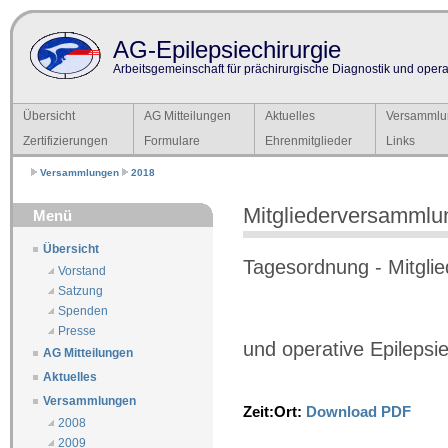
AG-Epilepsiechirurgie
Arbeitsgemeinschaft für prächirurgische Diagnostik und operat
Übersicht
AG Mitteilungen
Aktuelles
Versammlu
Zertifizierungen
Formulare
Ehrenmitglieder
Links
Versammlungen
2018
Mitgliederversammlu
Menü
Übersicht
Tagesordnung - Mitgli
Vorstand
Satzung
Spenden
Presse
und operative Epilepsi
AG Mitteilungen
Aktuelles
Versammlungen
Zeit:
Ort:
Download PDF
2008
2009