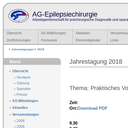
AG-Epilepsiechirurgie
Arbeitsgemeinschaft für prächirurgische Diagnostik und operat
Übersicht
AG Mitteilungen
Aktuelles
Versammlu
Zertifizierungen
Formulare
Ehrenmitglieder
Links
Jahrestagungen
2018
Jahrestagung 2018
Menü
Übersicht
Vorstand
Satzung
Thema: Praktisches Vor
Spenden
Presse
AG Mitteilungen
Zeit:
Ort:
Download PDF
Aktuelles
Versammlungen
2008
9.30
2009