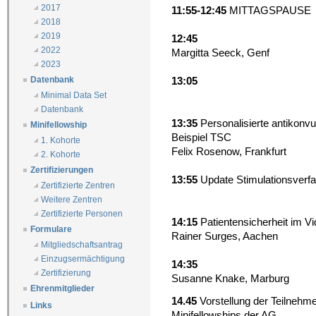
2017
11:55-12:45
MITTAGSPAUSE
2018
2019
12:45
2022
Margitta Seeck, Genf
2023
13:05
Datenbank
Minimal Data Set
Datenbank
13:35
Personalisierte antikonvu
Minifellowship
Beispiel TSC
1. Kohorte
Felix Rosenow, Frankfurt
2. Kohorte
Zertifizierungen
13:55
Update Stimulationsverf
Zertifizierte Zentren
Weitere Zentren
Zertifizierte Personen
14:15
Patientensicherheit im V
Formulare
Rainer Surges, Aachen
Mitgliedschaftsantrag
Einzugsermächtigung
14:35
Zertifizierung
Susanne Knake, Marburg
Ehrenmitglieder
14.45
Vorstellung der Teilnehme
Links
Minifellowships der AG