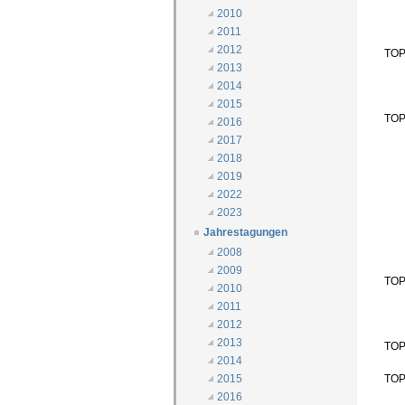
2010
2011
2012
TOP
2013
2014
2015
TOP
2016
2017
2018
2019
2022
2023
Jahrestagungen
2008
2009
TOP
2010
2011
2012
2013
TOP 
2014
TOP
2015
2016