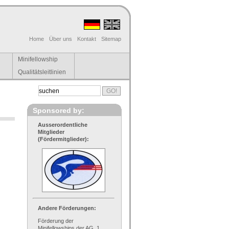
Home
Über uns
Kontakt
Sitemap
Minifellowship
Qualitätsleitlinien
Sponsored by:
Ausserordentliche
Mitglieder
(Fördermitglieder):
Andere Förderungen:
Förderung der
Minifellowships der AG, 1.